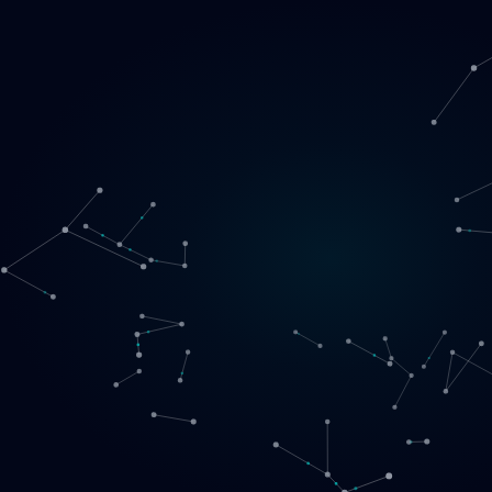
Loading
LT
▾
English
Svenska
Lietuvių
Norsk
EN
SE
LT
NO
Paslaugos
▾
Produktai
▾