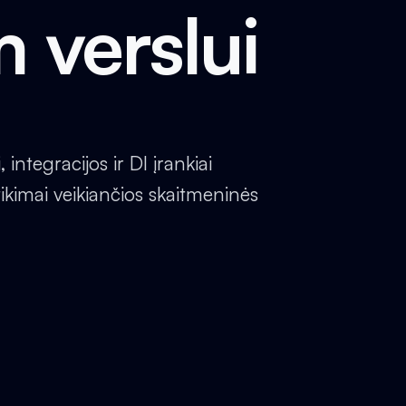
m verslui
integracijos ir DI įrankiai
kimai veikiančios skaitmeninės