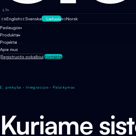
LT
▾
English
Svenska
Lietuvių
Norsk
EN
SE
LT
NO
Paslaugos
▾
Produktai
▾
Projektai
Apie mus
Registruotis pokalbiui
Kontaktai
E. prekyba · Integracijos · Palaikymas
Kuriame sis