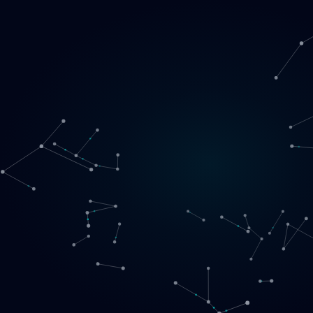
Loading
LT
▾
English
Svenska
Lietuvių
Norsk
EN
SE
LT
NO
Paslaugos
▾
Produktai
▾