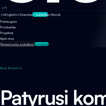
LT
▾
English
Svenska
Lietuvių
Norsk
EN
SE
LT
NO
Paslaugos
▾
Produktai
▾
Projektai
Apie mus
Registruotis pokalbiui
Kontaktai
Apie Bluemint
Patyrusi ko