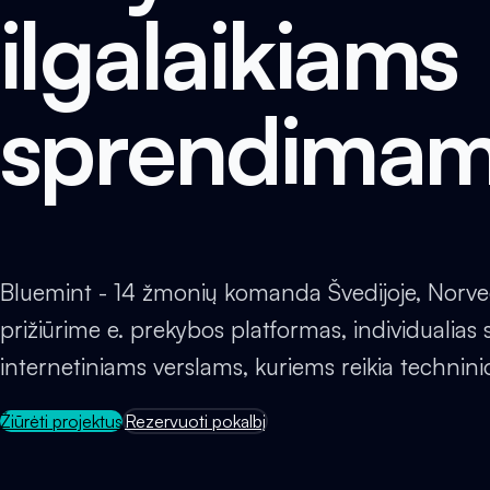
ilgalaikiams
sprendima
Bluemint - 14 žmonių komanda Švedijoje, Norvegij
prižiūrime e. prekybos platformas, individualias s
internetiniams verslams, kuriems reikia technini
Žiūrėti projektus
Rezervuoti pokalbį