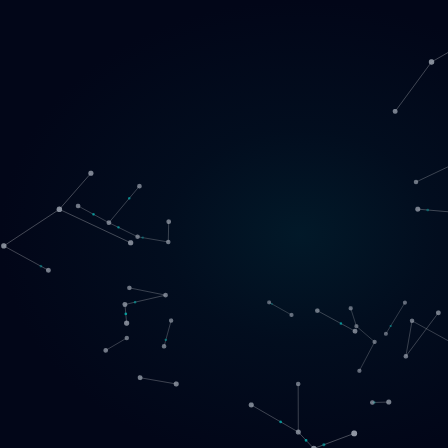
Loading
LT
▾
English
Svenska
Lietuvių
Norsk
EN
SE
LT
NO
Paslaugos
▾
Produktai
▾