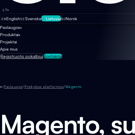
LT
▾
English
Svenska
Lietuvių
Norsk
EN
SE
LT
NO
Paslaugos
▾
Produktai
▾
Projektai
Apie mus
Registruotis pokalbiui
Kontaktai
←
Paslaugos
/
Prekybos platformos
/
Magento
Magento, su