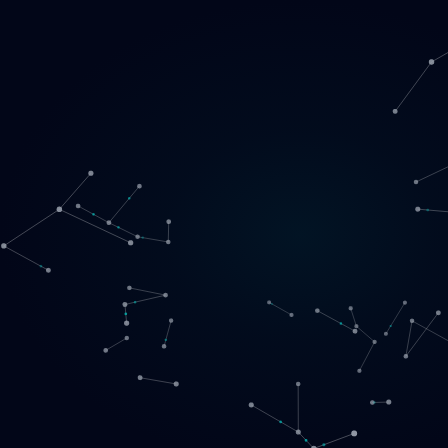
Loading
LT
▾
English
Svenska
Lietuvių
Norsk
EN
SE
LT
NO
Paslaugos
▾
Produktai
▾
Projektai
Apie mus
Registruotis pokalbiui
Kontaktai