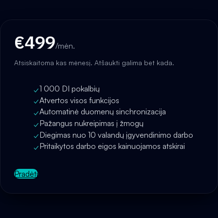
€499
/mėn.
Atsiskaitoma kas mėnesį. Atšaukti galima bet kada.
1 000 DI pokalbių
✓
Atvertos visos funkcijos
✓
Automatinė duomenų sinchronizacija
✓
Pažangus nukreipimas į žmogų
✓
Diegimas nuo 10 valandų įgyvendinimo darbo
✓
Pritaikytos darbo eigos kainuojamos atskirai
✓
Pradėti