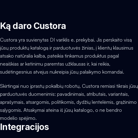
Ką daro Custora
Custora yra suvienytas DI variklis e. prekybai. Jis perskaito visą
jūsų produktų katalogą ir parduotuvės žinias, į klientų klausimus
atsako natūralia kalba, pateikia tinkamus produktus pagal
neaiškias ar ketinimu paremtas užklausas ir, kai reikia,
sudėtingesnius atvejus nukreipia jūsų palaikymo komandai.
Skirtingai nuo įprastų pokalbių robotų, Custora remiasi tikrais jūsų
parduotuvės duomenimis: pavadinimais, atributais, variantais,
aprašymais, atsargomis, politikomis, dydžių lentelėmis, grąžinimo
sąlygomis. Atsakymai ateina iš jūsų katalogo, o ne bendro
modelio spėjimo.
Integracijos