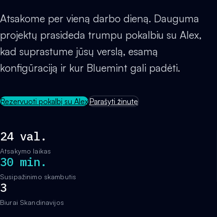
Atsakome per vieną darbo dieną. Dauguma
projektų prasideda trumpu pokalbiu su Alex,
kad suprastume jūsų verslą, esamą
konfigūraciją ir kur Bluemint gali padėti.
Rezervuoti pokalbį su Alex
Parašyti žinutę
24 val.
Atsakymo laikas
30 min.
Susipažinimo skambutis
3
Biurai Skandinavijos