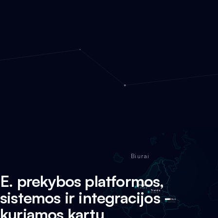
Biurai
E. prekybos platformos,
Stavanger
Norvegija
sistemos ir integracijos -
Tranås
Švedija
Vilnius
Lietuva
kuriamos kartu