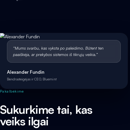
“
Mums svarbu, kas vyksta po paleidimo. Būtent ten
paaiškėja, ar prekybos sistemos iš tikrųjų veikia.
”
Alexander Fundin
Bendrasteigėjas ir CEO, Bluemint
Pakalbėkime
Sukurkime tai, kas
veiks ilgai