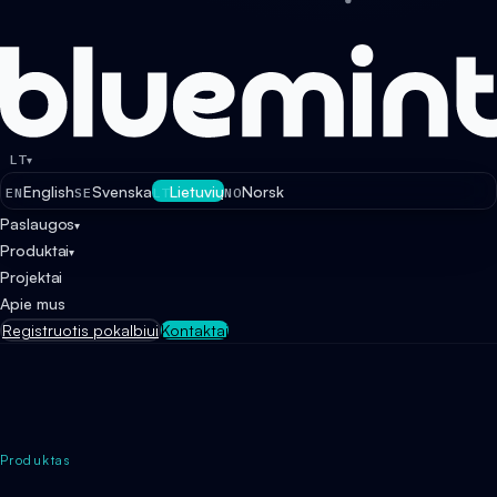
LT
▾
English
Svenska
Lietuvių
Norsk
EN
SE
LT
NO
Paslaugos
▾
Produktai
▾
Projektai
Apie mus
Registruotis pokalbiui
Kontaktai
Produktas