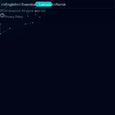
English
Svenska
Lietuvių
Norsk
EN
SE
LT
NO
2026 bluemint All rights reserved
Privacy Policy