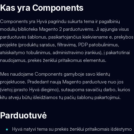
Kas yra Components
Components yra Hyvä pagrindu sukurta tema ir pagalbinių
modulių biblioteka Magento 2 parduotuvėms. Ji apjungia visus
parduotuvės šablonus, pasikartojančius kiekviename e. prekybos
projekte (produktų sąrašus, filtravimą, PDP patobulinimus,
atsiskaitymo tobulinimus, administravimo įrankius), į pakartotinai
naudojamus, prekės ženklui pritaikomus elementus.
Mes naudojame Components gamyboje savo klientų
projektuose. Pradedant naują Magento parduotuvę nuo jos
(vietoj įprasto Hyvä diegimo), sutaupoma savaičių darbo, kurios
kitu atveju būtų išleidžiamos tų pačių šablonų pakartojimui.
Parduotuvė
Hyvä natyvi tema su prekės ženklui pritaikomais išdėstymo