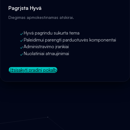
Pagrįsta Hyvä
Diegimas apmokestinamas atskirai.
Hyvä pagrindu sukurta tema
✓
Paleidimui parengti parduotuvės komponentai
✓
Administravimo įrankiai
✓
Nuolatiniai atnaujinimai
✓
Užsisakyti pradinį pokalbį