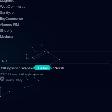
Magento
WooCommerce
Sanity.io
BigCommerce
Akeneo PIM
Shopify
Medusa
LT
▾
English
Svenska
Lietuvių
Norsk
EN
SE
LT
NO
2026 bluemint All rights reserved
Privacy Policy