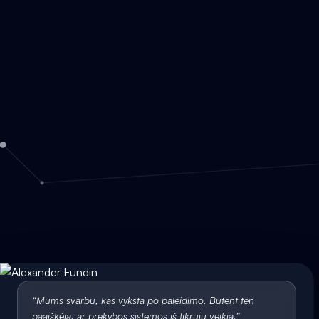
“
Mums svarbu, kas vyksta po paleidimo. Būtent ten
paaiškėja, ar prekybos sistemos iš tikrųjų veikia.
”