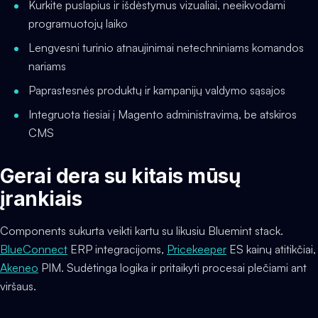
Kurkite puslapius ir išdėstymus vizualiai, neeikvodami
programuotojų laiko
Lengvesni turinio atnaujinimai netechniniams komandos
nariams
Paprastesnės produktų ir kampanijų valdymo sąsajos
Integruota tiesiai į Magento administravimą, be atskiros
CMS
Gerai dera su kitais mūsų
įrankiais
Components sukurta veikti kartu su likusiu Bluemint stack.
BlueConnect
ERP integracijoms,
Pricekeeper
ES kainų atitikčiai,
Akeneo
PIM. Sudėtinga logika ir pritaikyti procesai plečiami ant
viršaus.