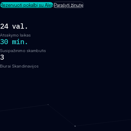
Rezervuoti pokalbį su Alex
Parašyti žinutę
24 val.
Atsakymo laikas
30 min.
Susipažinimo skambutis
3
Biurai Skandinavijos