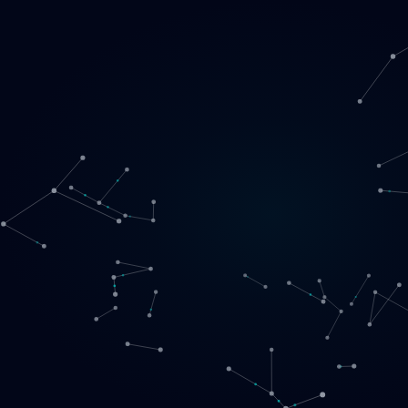
Loading
LT
▾
English
Svenska
Lietuvių
Norsk
EN
SE
LT
NO
Paslaugos
▾
Produktai
▾
Projektai
Apie mus
Registruotis pokalbiui
Kontaktai