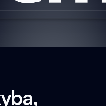
kyba,