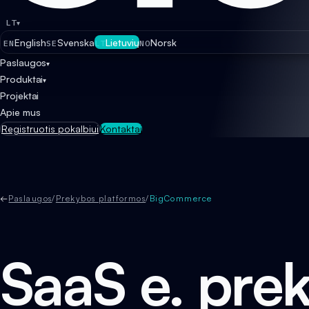
LT
▾
English
Svenska
Lietuvių
Norsk
EN
SE
LT
NO
Paslaugos
▾
Produktai
▾
Projektai
Apie mus
Registruotis pokalbiui
Kontaktai
←
Paslaugos
/
Prekybos platformos
/
BigCommerce
SaaS e. pre