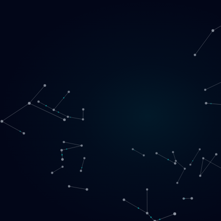
Loading
LT
▾
English
Svenska
Lietuvių
Norsk
EN
SE
LT
NO
Paslaugos
▾
Produktai
▾