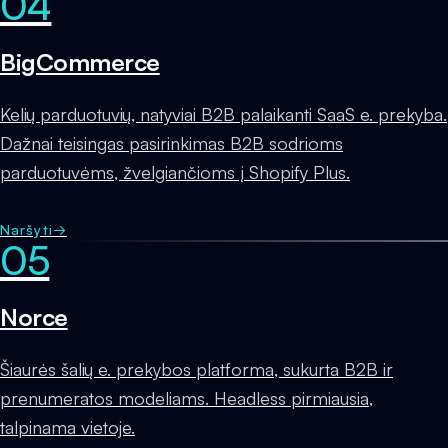
04
BigCommerce
Kelių parduotuvių, natyviai B2B palaikanti SaaS e. prekyba.
Dažnai teisingas pasirinkimas B2B sodrioms
parduotuvėms, žvelgiančioms į Shopify Plus.
Naršyti
→
05
Norce
Šiaurės šalių e. prekybos platforma, sukurta B2B ir
prenumeratos modeliams. Headless pirmiausia,
talpinama vietoje.