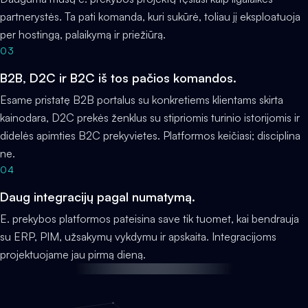
partnerystės. Ta pati komanda, kuri sukūrė, toliau jį eksploatuoja
per hostingą, palaikymą ir priežiūrą.
03
B2B, D2C ir B2C iš tos pačios komandos.
Esame pristatę B2B portalus su konkretiems klientams skirta
kainodara, D2C prekės ženklus su stipriomis turinio istorijomis ir
didelės apimties B2C prekyvietes. Platformos keičiasi; disciplina
ne.
04
Daug integracijų pagal numatymą.
E. prekybos platformos pateisina save tik tuomet, kai bendrauja
su ERP, PIM, užsakymų vykdymu ir apskaita. Integracijoms
projektuojame jau pirmą dieną.