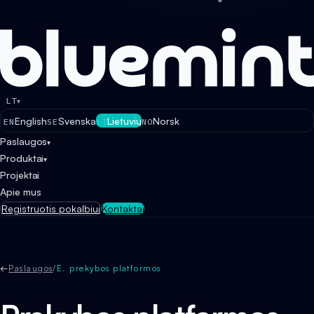
LT
▾
English
Svenska
Lietuvių
Norsk
EN
SE
LT
NO
Paslaugos
▾
Produktai
▾
Projektai
Apie mus
Registruotis pokalbiui
Kontaktai
←
Paslaugos
/
E. prekybos platformos