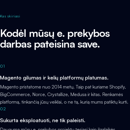
Kas skiriasi
Kodėl mūsų e. prekybos
darbas pateisina save.
01
Magento gilumas ir kelių platformų platumas.
Magento pristatome nuo 2014 metų. Taip pat kuriame Shopify,
BigCommerce, Norce, Crystallize, Medusa ir kitas. Renkamės
platformą, tinkančią jūsų veiklai, o ne tą, kurią mums patiktų kurti.
02
Sukurta eksploatuoti, ne tik paleisti.
Dauguma mūsų e. prekybos projektų tęsiasi kaip ilgalaikės