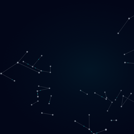
Loading
LT
▾
English
Svenska
Lietuvių
Norsk
EN
SE
LT
NO
Paslaugos
▾
Produktai
▾
Projektai
Apie mus
Registruotis pokalbiui
Kontaktai