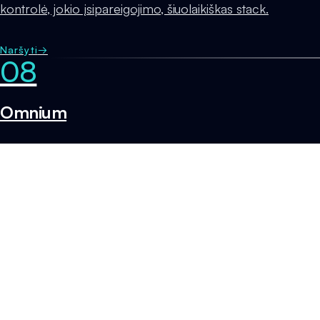
kontrolė, jokio įsipareigojimo, šiuolaikiškas stack.
Naršyti
→
08
Omnium
Užsakymų valdymas omnikanaliniams mažmenininkams.
Sėdi už jūsų e. prekybos platformos, orkestruoja
užsakymų srautą.
Naršyti
→