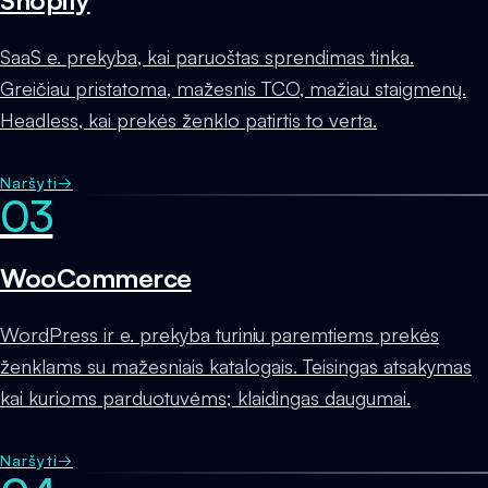
Shopify
SaaS e. prekyba, kai paruoštas sprendimas tinka.
Greičiau pristatoma, mažesnis TCO, mažiau staigmenų.
Headless, kai prekės ženklo patirtis to verta.
Naršyti
→
03
WooCommerce
WordPress ir e. prekyba turiniu paremtiems prekės
ženklams su mažesniais katalogais. Teisingas atsakymas
kai kurioms parduotuvėms; klaidingas daugumai.
Naršyti
→