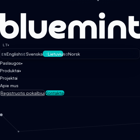
LT
▾
English
Svenska
Lietuvių
Norsk
EN
SE
LT
NO
Paslaugos
▾
Produktai
▾
Projektai
Apie mus
Registruotis pokalbiui
Kontaktai