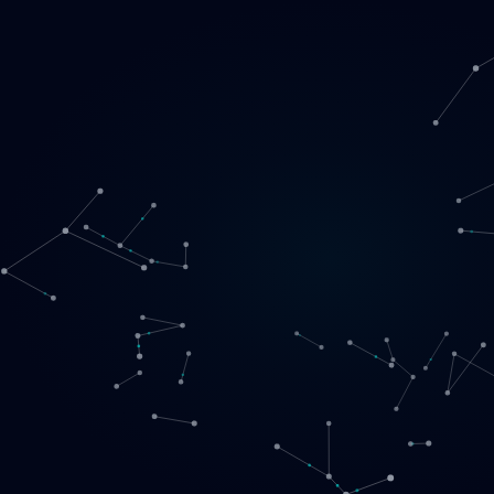
Loading
LT
▾
English
Svenska
Lietuvių
Norsk
EN
SE
LT
NO
Paslaugos
▾
Produktai
▾
Projektai
Apie mus
Registruotis pokalbiui
Kontaktai