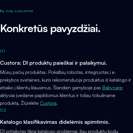
Ką mes sukūrėme
Konkretūs pavyzdžiai.
01
Custora: DI produktų paieškai ir palaikymui.
Mūsų pačių produktas. Pokalbių robotas, integruotas į e.
prekybos svetaines, kuris rekomenduoja produktus iš katalogo ir
atsako į klientų klausimus. Šiandien gamyboje pas
Babycare
;
aktyviai įvedame papildomus klientus ir toliau tobuliname
produktą. Žiūrėkite
Custora
.
02
Katalogo klasifikavimas didelėmis apimtimis.
DI pritaikytas tikrai katalogo problemai: ilgų produktų kodų