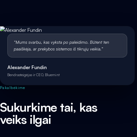
“
Mums svarbu, kas vyksta po paleidimo. Būtent ten
paaiškėja, ar prekybos sistemos iš tikrųjų veikia.
”
Alexander Fundin
Bendrasteigėjas ir CEO, Bluemint
Pakalbėkime
Sukurkime tai, kas
veiks ilgai