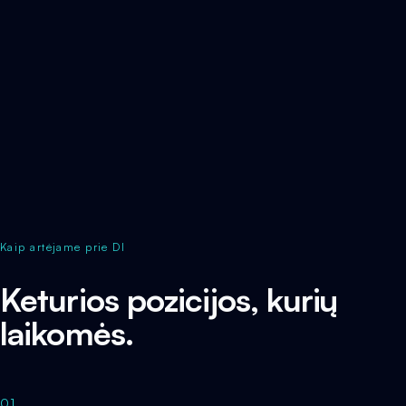
Kaip artėjame prie DI
Keturios pozicijos, kurių
laikomės.
01