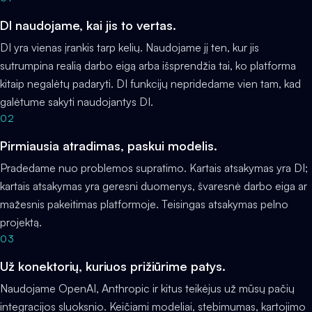
DI naudojame, kai jis to vertas.
DI yra vienas įrankis tarp kelių. Naudojame jį ten, kur jis
sutrumpina realią darbo eigą arba išsprendžia tai, ko platforma
kitaip negalėtų padaryti. DI funkcijų nepridedame vien tam, kad
galėtume sakyti naudojantys DI.
02
Pirmiausia atradimas, paskui modelis.
Pradedame nuo problemos supratimo. Kartais atsakymas yra DI;
kartais atsakymas yra geresni duomenys, švaresnė darbo eiga ar
mažesnis pakeitimas platformoje. Teisingas atsakymas pelno
projektą.
03
Už konektorių, kuriuos prižiūrime patys.
Naudojame OpenAI, Anthropic ir kitus teikėjus už mūsų pačių
integracijos sluoksnio. Keičiami modeliai, stebimumas, kartojimo