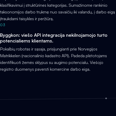
klasifikavimui į struktūrines kategorijas. Sumažinome rankinio
taksonomijos darbo trukmę nuo savaičių iki valandų, į darbo eigą
įtraukdami taisykles ir peržiūrą.
03
Byggkon: viešo API integracija nekilnojamojo turto
potencialiems klientams.
Pokalbių robotas ir sąsaja, prisijungianti prie Norvegijos
Matrikkelen (nacionalinio kadastro API). Padeda plėtotojams
identifikuoti žemės sklypus su augimo potencialu. Viešojo
registro duomenys paversti komercine darbo eiga.