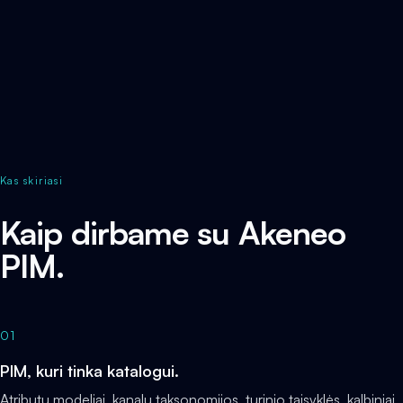
Kas skiriasi
Kaip dirbame su Akeneo
PIM.
01
PIM, kuri tinka katalogui.
Atributų modeliai, kanalų taksonomijos, turinio taisyklės, kalbiniai