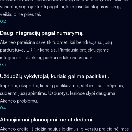
variantai, suprojektuoti pagal tai, kaip jūsų katalogas iš tikrųjų
veikia, o ne prieš tai.
02
Daug integracijų pagal numatymą.
Akeneo pateisina save tik tuomet, kai bendrauja su jūsų
parduotuve, ERP ir kanalais. Pirmiausia projektuojame
integracijos sluoksnį, paskui redaktoriaus patirtį.
03
Užduočių vykdytojai, kuriais galima pasitikėti.
Importai, eksportai, kanalų publikavimai, stebimi, su įspėjimais,
suderinti jūsų apimtims. Užduotys, kuriose slypi dauguma
Akeneo problemų.
04
Atnaujinimai planuojami, ne atidedami.
Akeneo greitai išleidžia naujus leidimus, o versijų praleidinėjimas