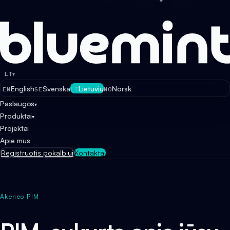
LT
▾
English
Svenska
Lietuvių
Norsk
EN
SE
LT
NO
Paslaugos
▾
Produktai
▾
Projektai
Apie mus
Registruotis pokalbiui
Kontaktai
Akeneo PIM