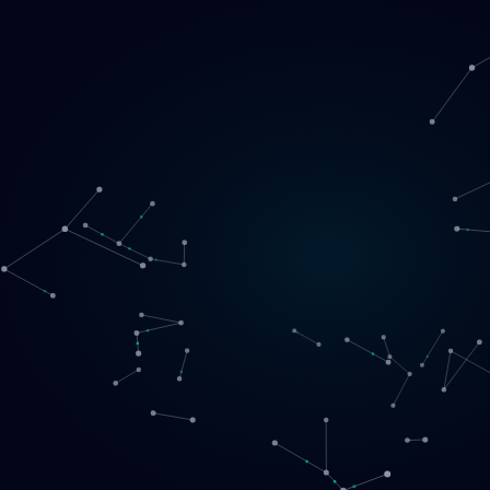
Loading
LT
▾
English
Svenska
Lietuvių
Norsk
EN
SE
LT
NO
Paslaugos
▾
Produktai
▾
Projektai
Apie mus
Registruotis pokalbiui
Kontaktai