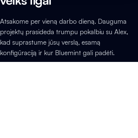
veiks ilgai
Atsakome per vieną darbo dieną. Dauguma
projektų prasideda trumpu pokalbiu su Alex,
kad suprastume jūsų verslą, esamą
konfigūraciją ir kur Bluemint gali padėti.
Rezervuoti pokalbį su Alex
Parašyti žinutę
24 val.
Atsakymo laikas
30 min.
Susipažinimo skambutis
3