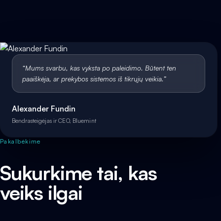
“
Mums svarbu, kas vyksta po paleidimo. Būtent ten
paaiškėja, ar prekybos sistemos iš tikrųjų veikia.
”
Alexander Fundin
Bendrasteigėjas ir CEO, Bluemint
Pakalbėkime
Sukurkime tai, kas
veiks ilgai