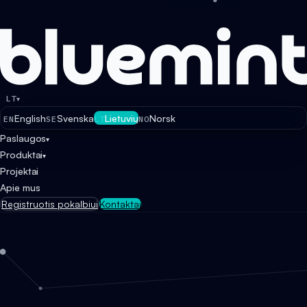
LT
▾
English
Svenska
Lietuvių
Norsk
EN
SE
LT
NO
Paslaugos
▾
Produktai
▾
Projektai
Apie mus
Registruotis pokalbiui
Kontaktai