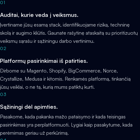
01
Auditai, kurie veda į veiksmus.
Įvertiname jūsų esamą stack, identifikuojame riziką, techninę
skolą ir augimo kliūtis. Gaunate rašytinę ataskaitą su prioritizuotų
veiksmų sąrašu ir sąžiningu darbo vertinimu.
02
Platformų pasirinkimai iš patirties.
Dirbome su Magento, Shopify, BigCommerce, Norce,
Crystallize, Medusa ir kitomis. Renkamės platformą, tinkančią
jūsų veiklai, o ne tą, kurią mums patiktų kurti.
03
Sąžiningi dėl apimties.
Pasakome, kada pakanka mažo pataisymo ir kada teisingas
pasirinkimas yra perplatformuoti. Lygiai kaip pasakytume, kada
perėmimas geriau už perkūrimą.