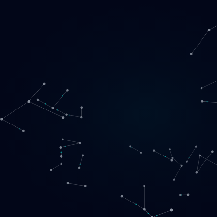
Loading
LT
▾
English
Svenska
Lietuvių
Norsk
EN
SE
LT
NO
Paslaugos
▾
Produktai
▾
Projektai
Apie mus
Registruotis pokalbiui
Kontaktai