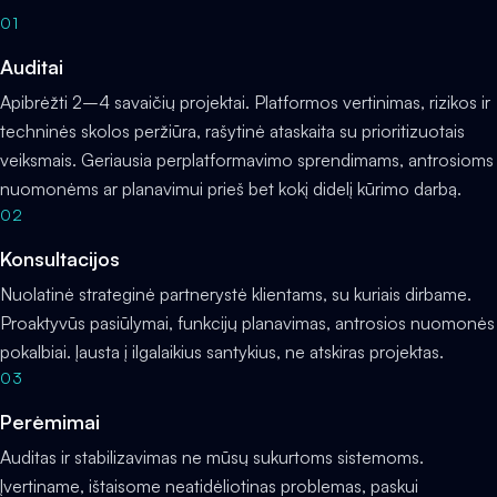
01
Auditai
Apibrėžti 2–4 savaičių projektai. Platformos vertinimas, rizikos ir
techninės skolos peržiūra, rašytinė ataskaita su prioritizuotais
veiksmais. Geriausia perplatformavimo sprendimams, antrosioms
nuomonėms ar planavimui prieš bet kokį didelį kūrimo darbą.
02
Konsultacijos
Nuolatinė strateginė partnerystė klientams, su kuriais dirbame.
Proaktyvūs pasiūlymai, funkcijų planavimas, antrosios nuomonės
pokalbiai. Įausta į ilgalaikius santykius, ne atskiras projektas.
03
Perėmimai
Auditas ir stabilizavimas ne mūsų sukurtoms sistemoms.
Įvertiname, ištaisome neatidėliotinas problemas, paskui