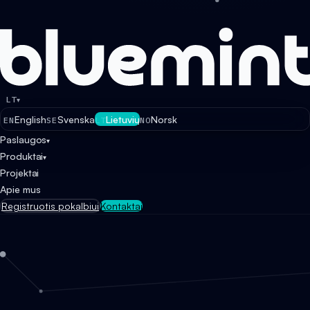
LT
▾
English
Svenska
Lietuvių
Norsk
EN
SE
LT
NO
Paslaugos
▾
Produktai
▾
Projektai
Apie mus
Registruotis pokalbiui
Kontaktai