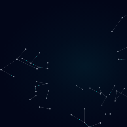
Loading
LT
▾
English
Svenska
Lietuvių
Norsk
EN
SE
LT
NO
Paslaugos
▾
Produktai
▾