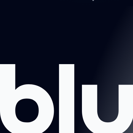
Projektai
Apie mus
Registruotis pokalbiui
Kontaktai