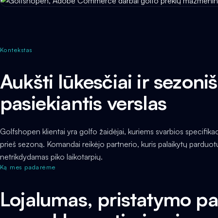
Kontekstas
Aukšti lūkesčiai ir sezoni
pasiekiantis verslas
Golfshopen klientai yra golfo žaidėjai, kuriems svarbios specifika
prieš sezoną. Komandai reikėjo partnerio, kuris palaikytų parduotu
netrikdydamas piko laikotarpių.
Ką mes padarėme
Lojalumas, pristatymo pati