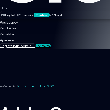
LT
▾
English
Svenska
Lietuvių
Norsk
EN
SE
LT
NO
Paslaugos
▾
Produktai
▾
Projektai
Apie mus
Registruotis pokalbiui
Kontaktai
←
Projektai
/
Golfshopen · Nuo 2021