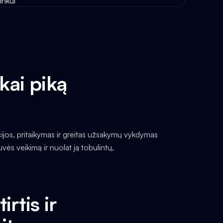
škai piką
cijos, pritaikymas ir greitas užsakymų vykdymas
vės veikimą ir nuolat ją tobulintų,
rtis ir