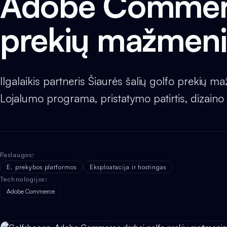
Adobe Commerc
prekių mažmeni
Ilgalaikis partneris Šiaurės šalių golfo preki
Lojalumo programa, pristatymo patirtis, dizaino 
Paslaugos
:
E. prekybos platformos
Eksploatacija ir hostingas
Technologijos
:
Adobe Commerce