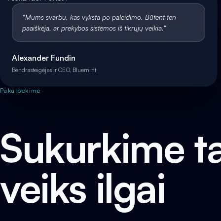
“
Mums svarbu, kas vyksta po paleidimo. Būtent ten
paaiškėja, ar prekybos sistemos iš tikrųjų veikia.
”
Alexander Fundin
Bendrasteigėjas ir CEO, Bluemint
Pakalbėkime
Sukurkime ta
veiks ilgai