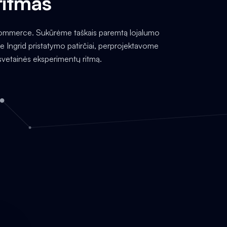
ritmas
Commerce. Sukūrėme taškais paremtą lojalumo
e Ingrid pristatymo patirčiai, perprojektavome
svetainės eksperimentų ritmą.