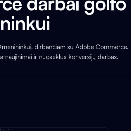
e darbai golfo
ninkui
ų mažmenininkui, dirbančiam su Adobe Commerce.
atnaujinimai ir nuoseklus konversijų darbas.