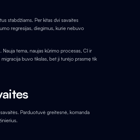
tus stabdžiams. Per kitas dvi savaites
šumo regresijas, diegimus, kurie nebuvo
ä. Nauja tema, naujas kūrimo procesas, CI ir
migracija buvo tikslas, bet ji turėjo prasmę tik
vaites
s savaitės. Parduotuvė greitesnė, komanda
inierius.