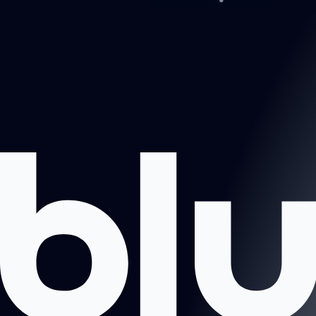
Projektai
Apie mus
Registruotis pokalbiui
Kontaktai