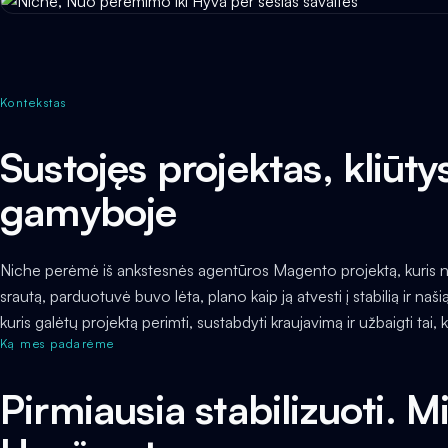
Kontekstas
Sustojęs projektas, kliūty
gamyboje
Niche perėmė iš ankstesnės agentūros Magento projektą, kuris neju
srautą, parduotuvė buvo lėta, plano kaip ją atvesti į stabilią ir n
kuris galėtų projektą perimti, sustabdyti kraujavimą ir užbaigti tai,
Ką mes padarėme
Pirmiausia stabilizuoti. Mi