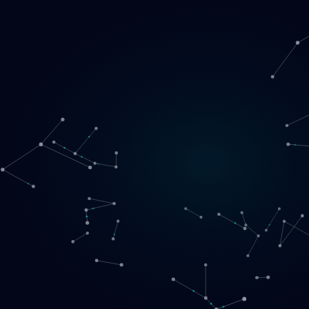
Loading
LT
▾
English
Svenska
Lietuvių
Norsk
EN
SE
LT
NO
Paslaugos
▾
Produktai
▾