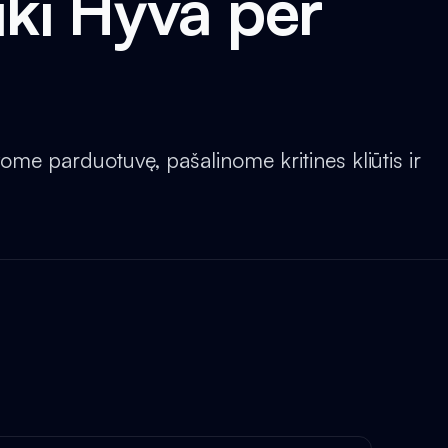
ki Hyvä per
ome parduotuvę, pašalinome kritines kliūtis ir