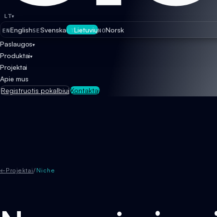
LT
▾
English
Svenska
Lietuvių
Norsk
EN
SE
LT
NO
Paslaugos
▾
Produktai
▾
Projektai
Apie mus
Registruotis pokalbiui
Kontaktai
←
Projektai
/
Niche