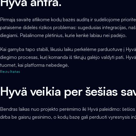
Hyvä antra.
Pirmąją savaitę atlikome kodų bazės auditą ir sudėliojome priorite
pataisėme didelės rizikos problemas: sugedusias integracijas, na
diegiami. Pašalinome plėtinius, kurie kenkė labiau nei padėjo.
Kai gamyba tapo stabili, likusiu laiku perkėlėme parduotuvę į Hyv
diegimo procesas, kurį komanda iš tikrųjų galėjo valdyti pati. Hyvä 
tuomet, kai platforma nebedegė.
Rezultatas
Hyvä veikia per šešias sa
Bendras laikas nuo projekto perėmimo iki Hyvä paleidimo: šešio
dirba be gaisrų gesinimo, o kodų bazę gali perduoti vyresnysis inž