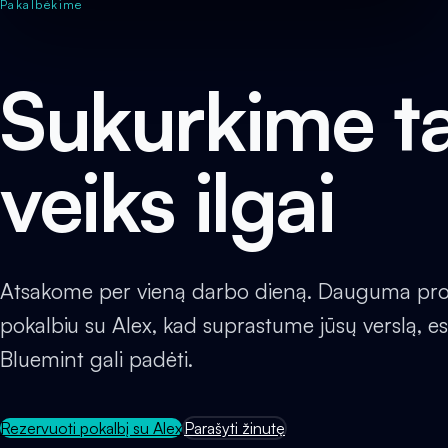
Pakalbėkime
Sukurkime ta
veiks ilgai
Atsakome per vieną darbo dieną. Dauguma pro
pokalbiu su Alex, kad suprastume jūsų verslą, es
Bluemint gali padėti.
Rezervuoti pokalbį su Alex
Parašyti žinutę