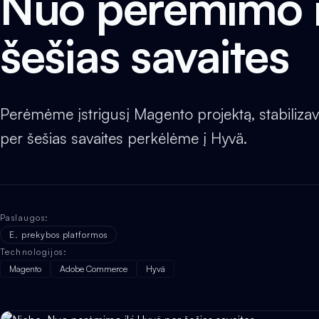
Nuo perėmimo i
šešias savaites
Perėmėme įstrigusį Magento projektą, stabilizav
per šešias savaites perkėlėme į Hyvä.
Paslaugos
:
E. prekybos platformos
Technologijos
:
Magento
Adobe Commerce
Hyvä