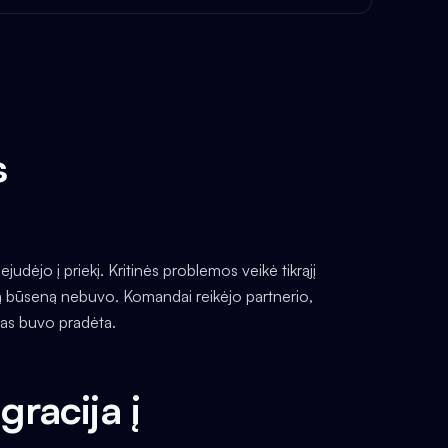
s
dėjo į priekį. Kritinės problemos veikė tikrąjį
ašią būseną nebuvo. Komandai reikėjo partnerio,
 kas buvo pradėta.
gracija į