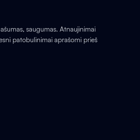
 našumas, saugumas. Atnaujinimai
besni patobulinimai aprašomi prieš