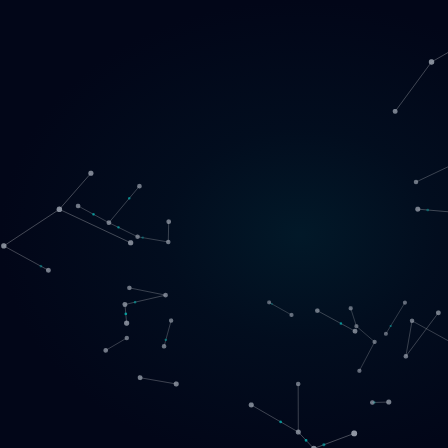
Loading
LT
▾
English
Svenska
Lietuvių
Norsk
EN
SE
LT
NO
Paslaugos
▾
Produktai
▾