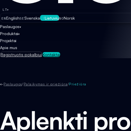
LT
▾
English
Svenska
Lietuvių
Norsk
EN
SE
LT
NO
Paslaugos
▾
Produktai
▾
Projektai
Apie mus
Registruotis pokalbiui
Kontaktai
←
Paslaugos
/
Palaikymas ir priežiūra
/
Priežiūra
Aplenkti pr