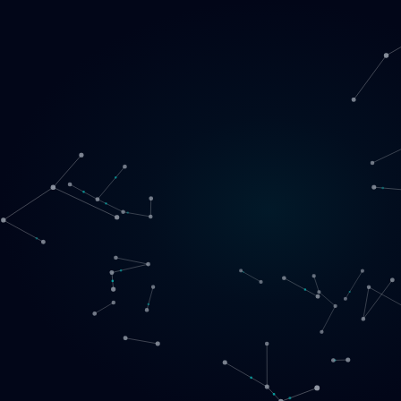
Loading
LT
▾
English
Svenska
Lietuvių
Norsk
EN
SE
LT
NO
Paslaugos
▾
Produktai
▾