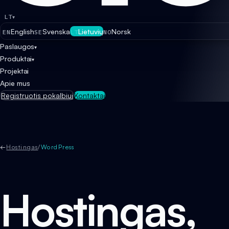
LT
▾
English
Svenska
Lietuvių
Norsk
EN
SE
LT
NO
Paslaugos
▾
Produktai
▾
Projektai
Apie mus
Registruotis pokalbiui
Kontaktai
←
Hostingas
/
WordPress
Hostingas,